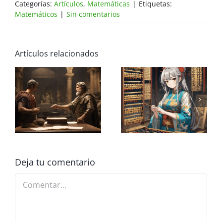
Categorías:
Artículos
,
Matemáticas
|
Etiquetas:
Matemáticos
|
Sin comentarios
Artículos relacionados
s
Cómo el sistema
i:
sexagesimal
El ábaco Chino
a
chino
revolucionó la
geografía
Deja tu comentario
Comentar