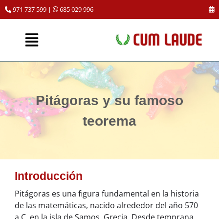
Saltar
971 737 599
|
685 029 996
al
contenido
Toggle
CLASES DE REPASO
Navigation
PRUEBAS DE ACCESO (PAU, ESO, FP)
Pitágoras y su famoso
NOSOTROS
teorema
DÓNDE ESTAMOS
Introducción
Pitágoras es una figura fundamental en la historia
de las matemáticas, nacido alrededor del año 570
a.C. en la isla de Samos, Grecia. Desde temprana