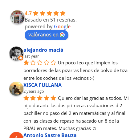
4.7
Basado en 51 reseñas.
powered by
G
o
o
g
l
e
valóranos en
alejandro macià
last year
Un poco feo que limpien los 
borradores de las pizarras llenos de polvo de tiza 
entre los coches de los vecinos :-(
XISCA FULLANA
2 years ago
Quiero dar las gracias a todos. Mi 
hijo durante las dos primeras evaluaciones d 2 
bachiller no paso del 2 en matemáticas y al final 
con las clases de repaso ha sacado un 8 de la 
PBAU en mates. Muchas gracias ☺️
Antonio Sastre Bauza